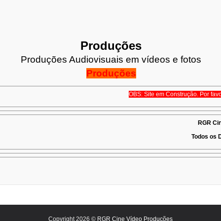
Produções
Produções Audiovisuais em vídeos e fotos
Produções
OBS: Site em Construção.
Por fav
RGR Cin
Todos os 
Copyright 2026 ©
RGR Cine Vídeo Produções