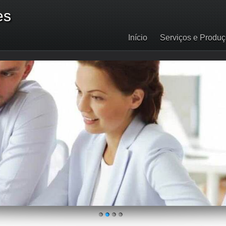
es
Início
Serviços e Produ
1
2
3
4