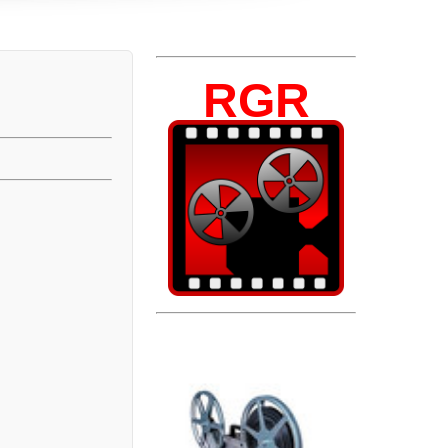
0
RGR