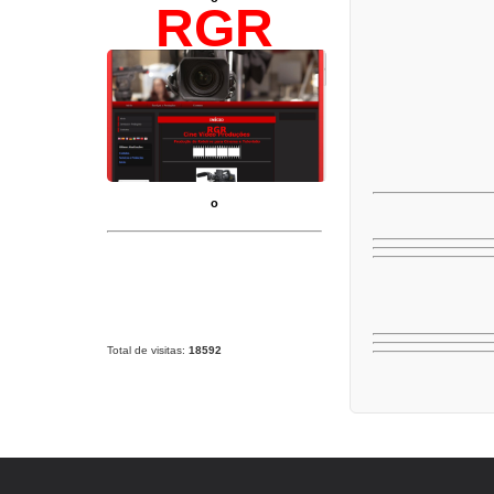
RGR
o
Total de visitas:
18592