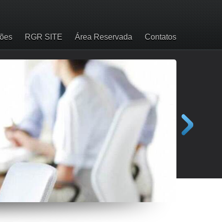
ções
RGR SITE
Área Reservada
Contatos