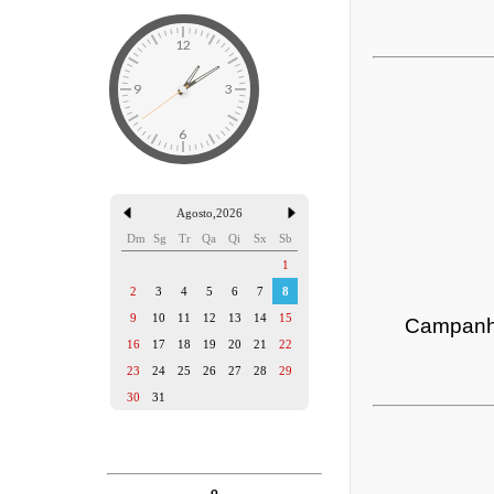
Agosto
,
2026
Dm
Sg
Tr
Qa
Qi
Sx
Sb
1
2
3
4
5
6
7
8
9
10
11
12
13
14
15
Campanha
16
17
18
19
20
21
22
23
24
25
26
27
28
29
30
31
o